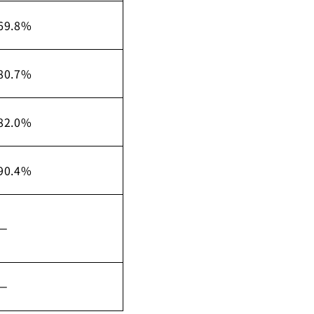
69.8%
80.7%
82.0%
90.4%
－
－