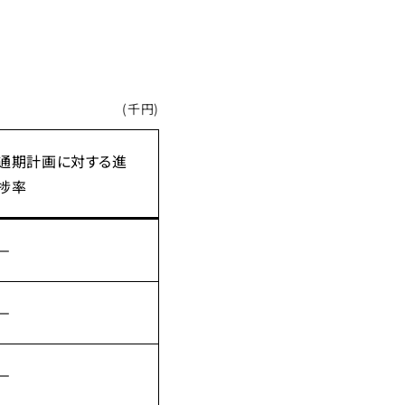
(千円)
通期計画に対する進
捗率
－
－
－