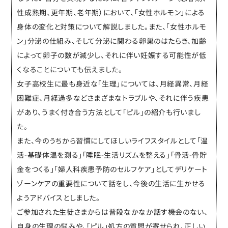
性成熟期、更年期、老年期）において、「女性ホルモン」による
身体の変化と対策について解説しました。また、「女性ホルモ
ン」分泌の仕組み、そして分泌に関わる卵巣のはたらき、加齢
によって卵子の数が減少し、それに伴い妊娠する可能性が低
くなることについても伝えました。
女子高校生に最も身近な「生理」については、月経異常、月経
困難症、月経過多などさまざまなトラブルや、それに伴う疾患
があり、うまく付き合う方法として「ピル」の紹介も行いまし
た。
また、今のうちから習慣にしてほしいライフスタイルとして「温
活-基礎体温を測る」「睡眠-生活リズムを整える」「骨活-骨貯
金をつくる」「婦人科疾患予防のセルフケア」としてデリケート
ゾーンケアの重要性について話をし、今後の生活に生かせる
ようアドバイスとしました。
ご参加された生徒さまからは普段なかなか話す機会のない、
自身の生理の悩みや、「ピル」処方の質問が寄せられ、正しい