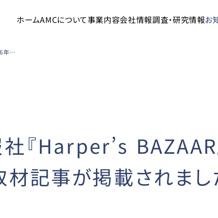
ホーム
AMCについて
事業内容
会社情報
調査・研究情報
お
ハースト婦人画報社『Harper’s BAZAAR』2026年5月号に吉形玲美医師の取材記事が掲載されました
Harper’s BAZAA
取材記事が掲載されまし