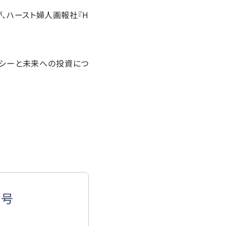
、ハースト婦人画報社『H
ラシーと未来への投資につ
月号