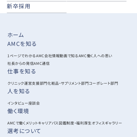
新卒採用
ホーム
AMCを知る
1ページでわかるAMC
会社情報
動画で知るAMC
働く人への思い
社長からの発信
AMC通信
仕事を知る
クリニック運営支援部門
化粧品・サプリメント部門
コーポレート部門
人を知る
インタビュー
座談会
働く環境
AMCで働くメリット
キャリアパス図鑑
制度・福利厚生
オフィスギャラリー
選考について