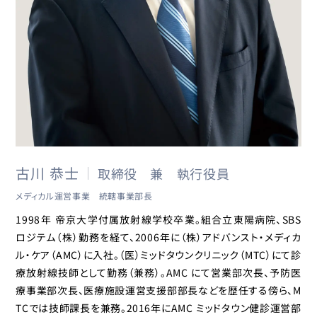
古川 恭士
取締役 兼 執行役員
メディカル運営事業 統轄事業部長
1998年 帝京大学付属放射線学校卒業。組合立東陽病院、SBS
ロジテム（株）勤務を経て、2006年に（株）アドバンスト・メディカ
ル・ケア（AMC）に入社。（医）ミッドタウンクリニック（MTC）にて診
療放射線技師として勤務（兼務）。AMC にて営業部次長、予防医
療事業部次長、医療施設運営支援部部長などを歴任する傍ら、M
TCでは技師課長を兼務。2016年にAMC ミッドタウン健診運営部