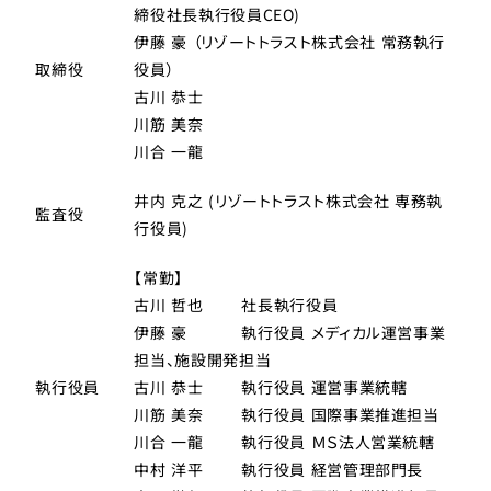
締役社長執行役員CEO)
伊藤 豪 （リゾートトラスト株式会社 常務執行
取締役
役員）
古川 恭士
川筋 美奈
川合 一龍
井内 克之 (リゾートトラスト株式会社 専務執
監査役
行役員)
【常勤】
古川 哲也
社長執行役員
伊藤 豪
執行役員 メディカル運営事業
担当、施設開発担当
執行役員
古川 恭士
執行役員 運営事業統轄
川筋 美奈
執行役員 国際事業推進担当
川合 一龍
執行役員 ＭＳ法人営業統轄
中村 洋平
執行役員 経営管理部門長