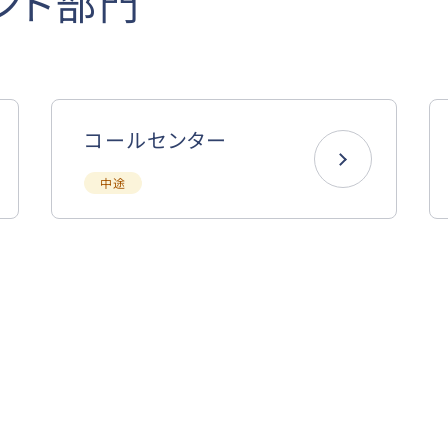
ント部門
コールセンター
中途
門