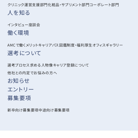
クリニック運営支援部門
化粧品・サプリメント部門
コーポレート部門
人を知る
インタビュー
座談会
働く環境
AMCで働くメリット
キャリアパス図鑑
制度・福利厚生
オフィスギャラリー
選考について
選考プロセス
求める人物像
キャリア登録について
他社との内定でお悩みの方へ
お知らせ
エントリー
募集要項
新卒向け募集要項
中途向け募集要項