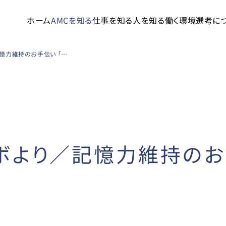
ホーム
AMCを知る
仕事を知る
人を知る
働く環境
選考に
AMC健康成分ラボより／記憶力維持のお手伝い 「プラズマローゲン」
ボより／記憶力維持のお