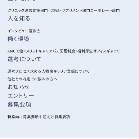
クリニック運営支援部門
化粧品・サプリメント部門
コーポレート部門
人を知る
インタビュー
座談会
働く環境
AMCで働くメリット
キャリアパス図鑑
制度・福利厚生
オフィスギャラリー
選考について
選考プロセス
求める人物像
キャリア登録について
他社との内定でお悩みの方へ
お知らせ
エントリー
募集要項
新卒向け募集要項
中途向け募集要項