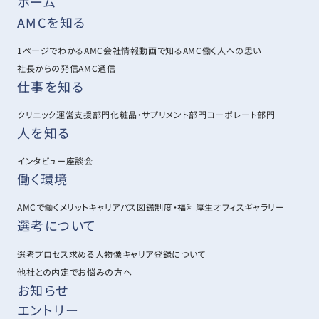
ホーム
AMCを知る
1ページでわかるAMC
会社情報
動画で知るAMC
働く人への思い
社長からの発信
AMC通信
仕事を知る
クリニック運営支援部門
化粧品・サプリメント部門
コーポレート部門
人を知る
インタビュー
座談会
働く環境
AMCで働くメリット
キャリアパス図鑑
制度・福利厚生
オフィスギャラリー
選考について
選考プロセス
求める人物像
キャリア登録について
他社との内定でお悩みの方へ
お知らせ
エントリー