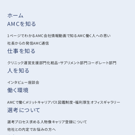
ホーム
AMCを知る
1ページでわかるAMC
会社情報
動画で知るAMC
働く人への思い
社長からの発信
AMC通信
仕事を知る
クリニック運営支援部門
化粧品・サプリメント部門
コーポレート部門
人を知る
インタビュー
座談会
働く環境
AMCで働くメリット
キャリアパス図鑑
制度・福利厚生
オフィスギャラリー
選考について
選考プロセス
求める人物像
キャリア登録について
他社との内定でお悩みの方へ