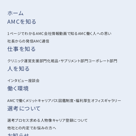
ホーム
AMCを知る
1ページでわかるAMC
会社情報
動画で知るAMC
働く人への思い
社長からの発信
AMC通信
仕事を知る
クリニック運営支援部門
化粧品・サプリメント部門
コーポレート部門
人を知る
インタビュー
座談会
働く環境
AMCで働くメリット
キャリアパス図鑑
制度・福利厚生
オフィスギャラリー
選考について
選考プロセス
求める人物像
キャリア登録について
他社との内定でお悩みの方へ
お知らせ