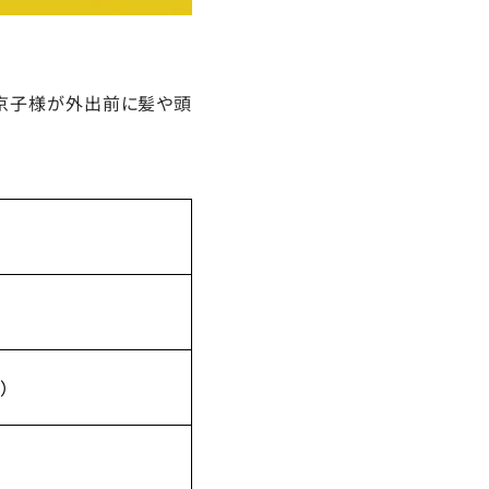
原京子様が外出前に髪や頭
）