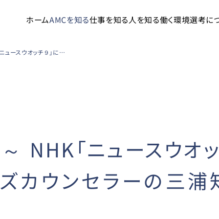
ホーム
AMCを知る
仕事を知る
人を知る
働く環境
選考に
８/29（金）21：00～ NHK「ニュースウオッチ９」に当社管理栄養士・メノポーズカウンセラーの三浦知代が出演しました。
：00～ NHK「ニュースウ
ーズカウンセラーの三浦