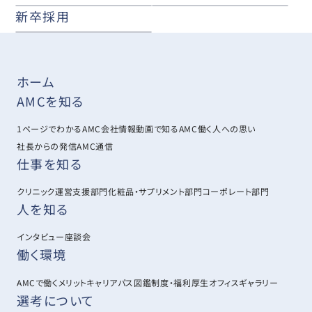
新卒採用
ホーム
AMCを知る
1ページでわかるAMC
会社情報
動画で知るAMC
働く人への思い
社長からの発信
AMC通信
仕事を知る
クリニック運営支援部門
化粧品・サプリメント部門
コーポレート部門
人を知る
インタビュー
座談会
働く環境
AMCで働くメリット
キャリアパス図鑑
制度・福利厚生
オフィスギャラリー
選考について