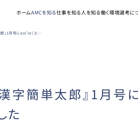
ホーム
AMCを知る
仕事を知る
人を知る
働く環境
選考に
コスミック出版『漢字簡単太郎』1月号にest’re（エストール）が掲載されました
漢字簡単太郎』1月号にes
した