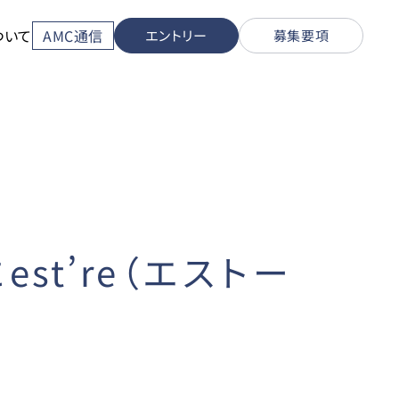
ついて
AMC通信
エントリー
募集要項
t’re（エストー