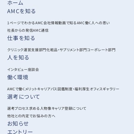
ホーム
AMCを知る
1ページでわかるAMC
会社情報
動画で知るAMC
働く人への思い
社長からの発信
AMC通信
仕事を知る
クリニック運営支援部門
化粧品・サプリメント部門
コーポレート部門
人を知る
インタビュー
座談会
働く環境
AMCで働くメリット
キャリアパス図鑑
制度・福利厚生
オフィスギャラリー
選考について
選考プロセス
求める人物像
キャリア登録について
他社との内定でお悩みの方へ
お知らせ
エントリー