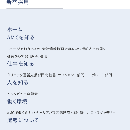
新卒採用
ホーム
AMCを知る
1ページでわかるAMC
会社情報
動画で知るAMC
働く人への思い
社長からの発信
AMC通信
仕事を知る
クリニック運営支援部門
化粧品・サプリメント部門
コーポレート部門
人を知る
インタビュー
座談会
働く環境
AMCで働くメリット
キャリアパス図鑑
制度・福利厚生
オフィスギャラリー
選考について