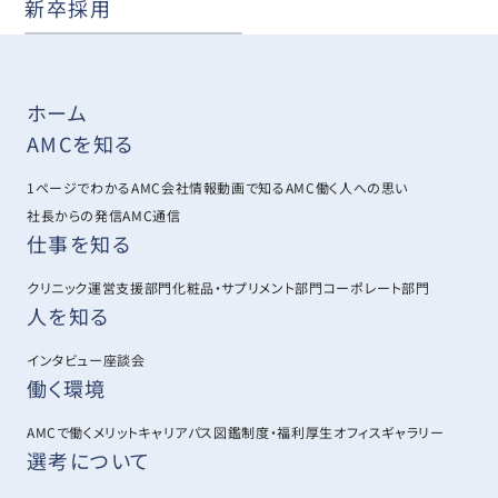
新卒採用
ホーム
AMCを知る
1ページでわかるAMC
会社情報
動画で知るAMC
働く人への思い
社長からの発信
AMC通信
仕事を知る
クリニック運営支援部門
化粧品・サプリメント部門
コーポレート部門
人を知る
インタビュー
座談会
働く環境
AMCで働くメリット
キャリアパス図鑑
制度・福利厚生
オフィスギャラリー
選考について