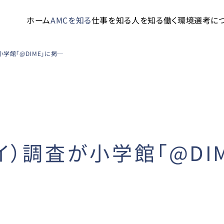
ホーム
AMCを知る
仕事を知る
人を知る
働く環境
選考に
ILACY（アイラシイ）調査が小学館「@DIME」に掲載されました
シイ）調査が小学館「@D