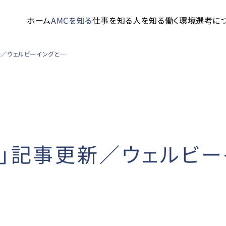
ホーム
AMCを知る
仕事を知る
人を知る
働く環境
選考に
「社長からの発信」記事更新／ウェルビーイングと認知症対策
」記事更新／ウェルビ