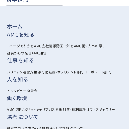
ホーム
AMCを知る
1ページでわかるAMC
会社情報
動画で知るAMC
働く人への思い
社長からの発信
AMC通信
仕事を知る
クリニック運営支援部門
化粧品・サプリメント部門
コーポレート部門
人を知る
インタビュー
座談会
働く環境
AMCで働くメリット
キャリアパス図鑑
制度・福利厚生
オフィスギャラリー
選考について
選考プロセス
求める人物像
キャリア登録について