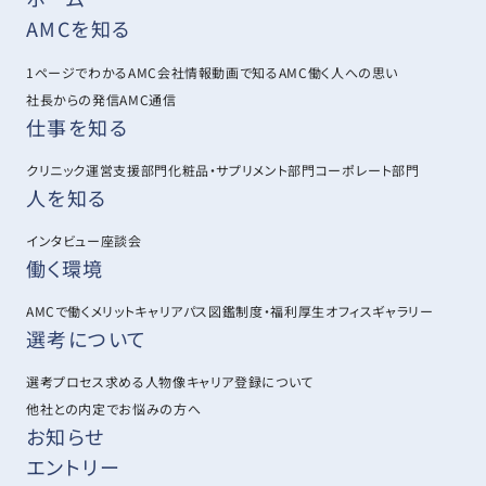
AMCを知る
1ページでわかるAMC
会社情報
動画で知るAMC
働く人への思い
社長からの発信
AMC通信
仕事を知る
クリニック運営支援部門
化粧品・サプリメント部門
コーポレート部門
人を知る
インタビュー
座談会
働く環境
AMCで働くメリット
キャリアパス図鑑
制度・福利厚生
オフィスギャラリー
選考について
選考プロセス
求める人物像
キャリア登録について
他社との内定でお悩みの方へ
お知らせ
エントリー