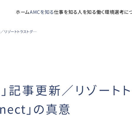
ホーム
AMCを知る
仕事を知る
人を知る
働く環境
選考に
「社長からの発信」記事更新／リゾートトラストグループ中期経営計画「Connect」の真意
」記事更新／リゾート
nect」の真意