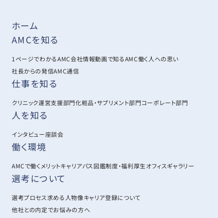
ホーム
AMCを知る
1ページでわかるAMC
会社情報
動画で知るAMC
働く人への思い
社長からの発信
AMC通信
仕事を知る
クリニック運営支援部門
化粧品・サプリメント部門
コーポレート部門
人を知る
インタビュー
座談会
働く環境
AMCで働くメリット
キャリアパス図鑑
制度・福利厚生
オフィスギャラリー
選考について
選考プロセス
求める人物像
キャリア登録について
他社との内定でお悩みの方へ