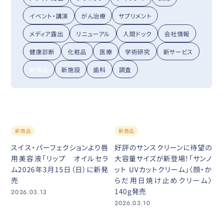
イベント・講演
がん治療
サプリメント
メディア露出
リニューアル
人間ドック
会社情報
健康診断
化粧品
医療
学術研究
新サービス
新商品
新施設
歯科
調査
新商品
新商品
スイス・パーフェクションより唇
好評のサンスクリーンに待望の
用美容液「リップ オイルセラ
大容量サイズが新登場！「サンノ
ム2026年3月15日（日）に新発
ット UVカットクリーム」〈顔・か
売
らだ用日焼け止めクリーム〉
140g発売
2026.03.13
2026.03.10