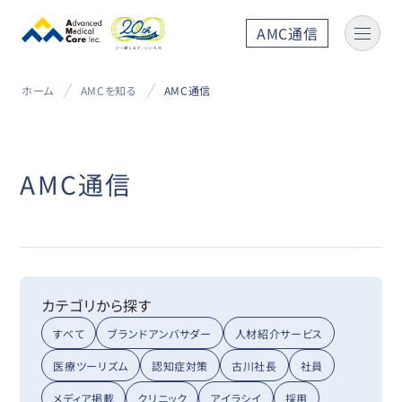
AMC通信
ホーム
AMCを知る
AMC通信
AMC通信
カテゴリから探す
すべて
ブランドアンバサダー
人材紹介サービス
医療ツーリズム
認知症対策
古川社長
社員
メディア掲載
クリニック
アイラシイ
採用