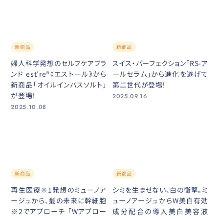
新商品
新商品
婦人科学発想のセルフケアブラ
スイス・パーフェクション「RS-ア
ンド est’re®《エストール》から
ールセラム」から進化を遂げて
新商品「オイルインバスソルト」
第二世代が登場！
が登場！
2025.09.16
2025.10.08
新商品
新商品
再生医療※1発想のミューノア
シミを生ませない、白の衝撃。ミ
ージュから、髪の未来に幹細胞
ューノアージュからW美白有効
※2でアプローチ 「Wアプロー
成分配合の導入美白美容液