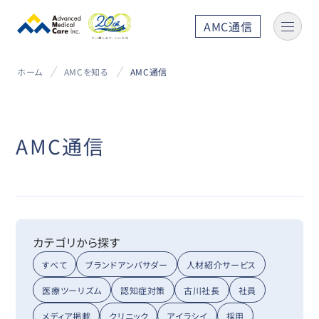
AMC通信
ホーム
AMCを知る
AMC通信
AMC通信
カテゴリから探す
すべて
ブランドアンバサダー
人材紹介サービス
医療ツーリズム
認知症対策
古川社長
社員
メディア掲載
クリニック
アイラシイ
採用