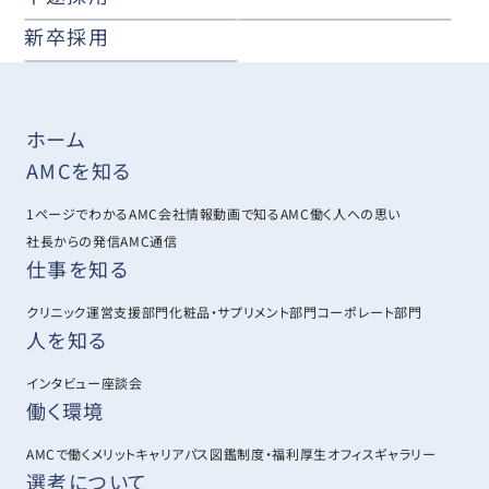
新卒採用
ホーム
AMCを知る
1ページでわかるAMC
会社情報
動画で知るAMC
働く人への思い
社長からの発信
AMC通信
仕事を知る
クリニック運営支援部門
化粧品・サプリメント部門
コーポレート部門
人を知る
インタビュー
座談会
働く環境
AMCで働くメリット
キャリアパス図鑑
制度・福利厚生
オフィスギャラリー
選考について