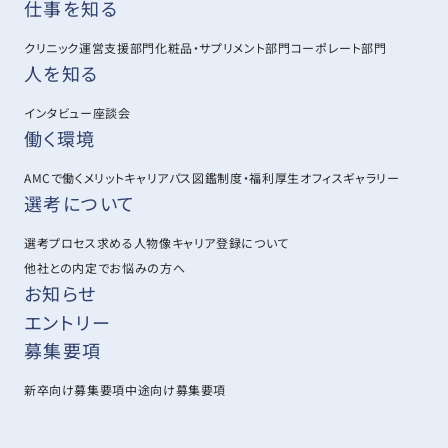
仕事を知る
クリニック運営支援部門
化粧品・サプリメント部門
コーポレート部門
人を知る
インタビュー
座談会
働く環境
AMCで働くメリット
キャリアパス図鑑
制度・福利厚生
オフィスギャラリー
選考について
選考プロセス
求める人物像
キャリア登録について
他社との内定でお悩みの方へ
お知らせ
エントリー
募集要項
新卒向け募集要項
中途向け募集要項