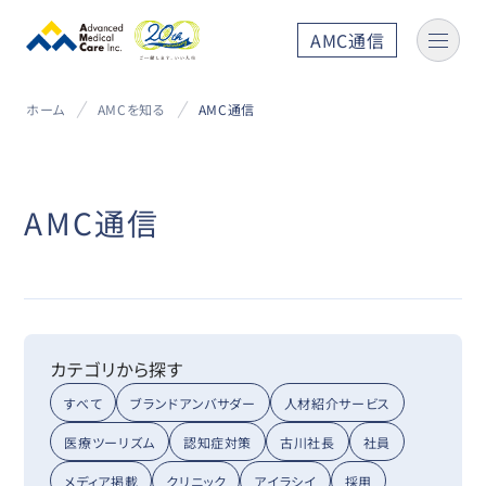
AMC通信
ホーム
AMCを知る
AMC通信
AMC通信
カテゴリから探す
すべて
ブランドアンバサダー
人材紹介サービス
医療ツーリズム
認知症対策
古川社長
社員
メディア掲載
クリニック
アイラシイ
採用