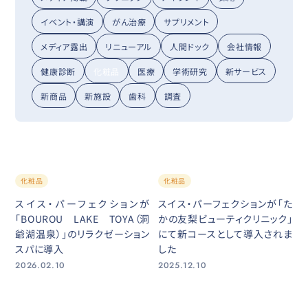
イベント・講演
がん治療
サプリメント
メディア露出
リニューアル
人間ドック
会社情報
健康診断
化粧品
医療
学術研究
新サービス
新商品
新施設
歯科
調査
化粧品
化粧品
スイス・パーフェクションが
スイス・パーフェクションが「た
「BOUROU LAKE TOYA（洞
かの友梨ビューティクリニック」
爺湖温泉）」のリラクゼーション
にて新コースとして導入されま
スパに導入
した
2026.02.10
2025.12.10