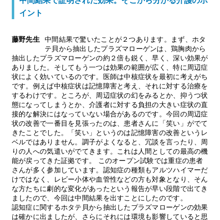
中間結果で証明された効果。そこから分かる介護のポ
イント
藤野先生
中間結果で驚いたことが２つあります。まず、ホタ
テ貝から抽出したプラズマローゲンは、鶏胸肉から
抽出したプラズマローゲンの約２倍も鋭く、早く、深い効果が
ありました。そしてもう一つは効果の範囲が広く、特に周辺症
状によく効いているのです。医師は中核症状を最初に考えがち
です。例えば中核症状は記憶障害と考え、それに対する治療を
するわけです。ところが、周辺症状の幻をみるとか、抑うつ状
態になってしまうとか、介護者に対する負担の大きい症状の直
接的な解決にはなっていない場合があるのです。今回の周辺症
状の改善で一番目を見張ったのは、患者さんに「笑い」がでて
きたことでした。「笑い」というのは記憶障害の改善というレ
ベルではありません。調子がよくなると、冗談を言ったり、周
りの人への気遣いがでてきます。これは人間としての最高の機
能が戻ってきた証拠です。 このオープン試験では重症の患者
さんが多く参加しています。認知症の種類もアルツハイマーだ
けではなく、レビー小体や血管性などの方も対象となり、そん
な方たちに劇的な変化があったという報告が早い段階で出てき
ましたので、今回は中間結果を出すことにしたのです。
認知症に関するホタテ貝から抽出したプラズマローゲンの効果
は確かに出ましたが、さらにそれには環境も影響していると思