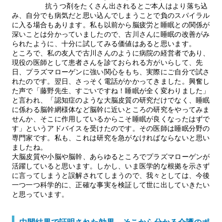
抗うつ剤をたくさん出されるとご本人はより落ち込
み、自分でも病気だと思い込んでしまうことで負のスパイラル
に入る場合もあります。私も以前から脳疲労と睡眠との関係が
深いことは分かっていましたので、古川さんに睡眠の改善がみ
られたように、十分に試してみる価値はあると思います。
ところで、私の友人で古川さんのように病院の経営者であり、
現役の医師として患者さんを診ておられる方がいらして、先
日、プラズマローゲンに強い関心をもち、実際にご自分で試さ
れたのです。翌日、さっそく電話がかかってきました。興奮し
た声で「藤野先生、すごいですね！睡眠が全く変わりました」
と言われ、「認知症のような大脳皮質の研究だけでなく、睡眠
に係わる脳幹網様体など脳幹に近いところの研究をやってみま
せんか、そこに作用しているからこそ睡眠が良くなったはずで
す」というアドバイスを受けたのです。その医師は睡眠分野の
専門家です。私も、これは研究を急がなければならないと思い
ましたね。
大脳皮質や小脳や脳幹、あらゆるところでプラズマローゲンが
活躍していると思います。しかし、いま医学的な根拠を示さず
に言ってしまうと誤解されてしまうので、我々としては、今後
一つ一つ科学的に、正確な事実を検証して世に出していきたい
と思っています。