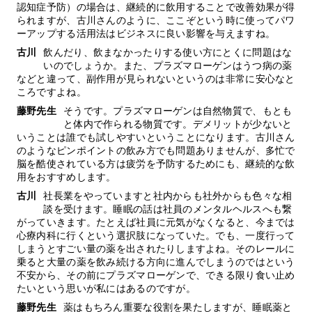
認知症予防）の場合は、継続的に飲用することで改善効果が得
られますが、古川さんのように、ここぞという時に使ってパワ
ーアップする活用法はビジネスに良い影響を与えますね。
古川
飲んだり、飲まなかったりする使い方にとくに問題はな
いのでしょうか。また、プラズマローゲンはうつ病の薬
などと違って、副作用が見られないというのは非常に安心なと
ころですよね。
藤野先生
そうです。プラズマローゲンは自然物質で、もとも
と体内で作られる物質です。デメリットが少ないと
いうことは誰でも試しやすいということになります。古川さん
のようなピンポイントの飲み方でも問題ありませんが、多忙で
脳を酷使されている方は疲労を予防するためにも、継続的な飲
用をおすすめします。
古川
社長業をやっていますと社内からも社外からも色々な相
談を受けます。睡眠の話は社員のメンタルヘルスへも繋
がっていきます。たとえば社員に元気がなくなると、今までは
心療内科に行くという選択肢になっていた。でも、一度行って
しまうとすごい量の薬を出されたりしますよね。そのレールに
乗ると大量の薬を飲み続ける方向に進んでしまうのではという
不安から、その前にプラズマローゲンで、できる限り食い止め
たいという思いが私にはあるのですが。
藤野先生
薬はもちろん重要な役割を果たしますが、睡眠薬と