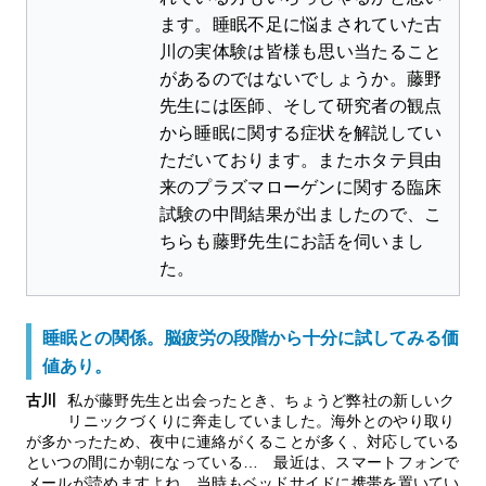
ます。睡眠不足に悩まされていた古
川の実体験は皆様も思い当たること
があるのではないでしょうか。藤野
先生には医師、そして研究者の観点
から睡眠に関する症状を解説してい
ただいております。またホタテ貝由
来のプラズマローゲンに関する臨床
試験の中間結果が出ましたので、こ
ちらも藤野先生にお話を伺いまし
た。
睡眠との関係。脳疲労の段階から十分に試してみる価
値あり。
古川
私が藤野先生と出会ったとき、ちょうど弊社の新しいク
リニックづくりに奔走していました。海外とのやり取り
が多かったため、夜中に連絡がくることが多く、対応している
といつの間にか朝になっている… 最近は、スマートフォンで
メールが読めますよね。当時もベッドサイドに携帯を置いてい