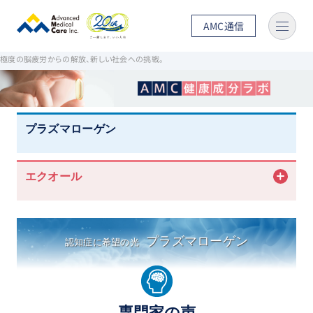
AMC通信
ホーム
AMC健康成分ラボ
プラズマローゲン
専門家の声
極度の脳疲労からの解放、新しい社会への挑戦。
プラズマローゲン
エクオール
プラズマローゲン
認知症に希望の光
専門家の声