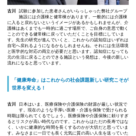
古川
試験に参加した患者さんがいらっしゃった弊社グループ
施設には介護棟と健常棟があります。一般的には介護棟
に入ると戻れないというイメージがあるかもしれませんが、介
護棟はあくまでも一時的に過ごす場所で、ご自身の意思で動く
ことのできる健常棟に戻っていただくことを目標にしていま
す。先生の研究が進んでいくと、これからの認知症はいずれは
自宅へ戻れるようになるかもしれませんね。それには生活環境
と医学的な対応の両立が必要だと思います。認知症になっても
元の生活に戻ることのできる施設という発想は、今後の新しい
流れになると思っています。
「健康寿命」はこれからの社会課題新しい研究こそが
世界を変える！
古川
日本はいま、医療保険や介護保険の財源が厳しい状況で
す。現在のような手厚い医療・介護を保険で受けられる
時期は限られてくるでしょう。医療保険や介護保険に頼りすぎ
るとリスクが高い時代なのです。これからはただの長寿ではな
く、いかに健康的な時間を長くするのかが大切だと思っていま
す。みなさまに一日でも長く元気に質の高い人生を送っていた