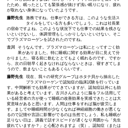
たため、眠ったとしても緊張感が抜けず浅い眠りになり、疲れ
が取れない身体になっていたようです。
藤野先生
激務ですね。仕事ができる方は、このような生活ス
タイルをしている方も多いでしょう。これは社長業
の宿命ですよね。このような状況下でも仕事での結果を残さな
いといけないし、体調管理もしっかりしないといけない。そこ
でプラズマローゲンを試されたのですね。
古川
そうなんです。プラズマローゲンは私にとってすごく効
果がありました。特に睡眠に関する効果が目に見えて分
かりました。寝る前に飲むととてもよく眠れるのです。ですか
ら、次の日朝早く起きなければならないときは、寝すぎてしま
うので、飲まないこともあるくらいです。
藤野先生
現在、我々の研究グループはホタテ貝から抽出した
プラズマローゲンで認知症の臨床試験を行っていま
す。中間解析でも効果がでてきていますが、認知症以外にも効
果があると考えています。古川さんのように脳をフル活用して
いる経営者の方が使って睡眠の改善効果を実感できたことは大
変意味があると思います。人間は仕事をすれば脳が疲労しま
す。ましてや睡眠時間が少なくなれば神経細胞の働きが悪くな
るので記憶や言語に影響がでるのは当然でしょう。私も睡眠が
足りない日は、講義で話すスピードが遅くなり周囲から「先生
疲れていますか？」と心配されますよ（笑）。認知症（または