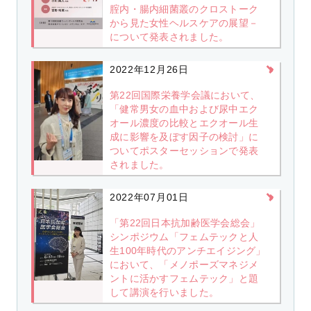
腟内・腸内細菌叢のクロストーク
から見た女性ヘルスケアの展望－
について発表されました。
2022年12月26日
第22回国際栄養学会議において、
「健常男女の血中および尿中エク
オール濃度の比較とエクオール生
成に影響を及ぼす因子の検討」に
ついてポスターセッションで発表
されました。
2022年07月01日
「第22回日本抗加齢医学会総会」
シンポジウム「フェムテックと人
生100年時代のアンチエイジング」
において、「メノポーズマネジメ
ントに活かすフェムテック」と題
して講演を行いました。