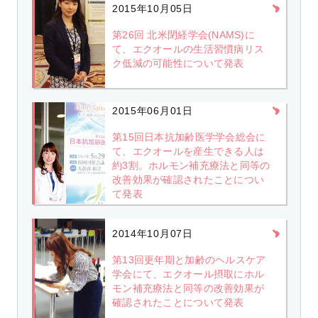
2015年10月05日
第26回 北米閉経学会(NAMS)に
て、エクオールの生活習慣病リス
ク低減の可能性について発表
2015年06月01日
第15回日本抗加齢医学学会総会に
て、エクオールを産生できる人は
約3割。ホルモン補充療法と同等の
改善効果が確認されたことについ
て発表
2014年10月07日
第13回更年期と加齢のヘルスケア
学会にて、エクオール摂取にホル
モン補充療法と同等の改善効果が
確認されたことについて発表