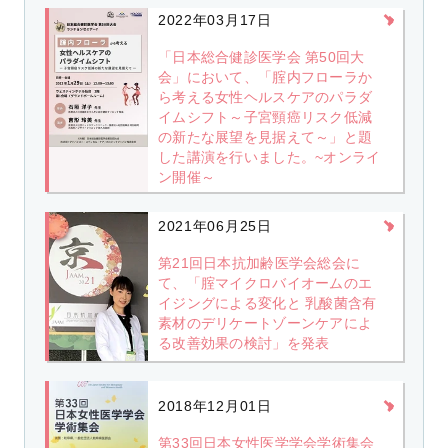
2022年03月17日
「日本総合健診医学会 第50回大
会」において、「腟内フローラか
ら考える女性ヘルスケアのパラダ
イムシフト～子宮頸癌リスク低減
の新たな展望を見据えて～」と題
した講演を行いました。~オンライ
ン開催～
2021年06月25日
第21回日本抗加齢医学会総会に
て、「腟マイクロバイオームのエ
イジングによる変化と 乳酸菌含有
素材のデリケートゾーンケアによ
る改善効果の検討」を発表
2018年12月01日
第33回日本女性医学学会学術集会