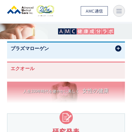
AMC通信
ホーム
AMC健康成分ラボ
エクオール
研究発表
プラズマローゲン
エクオール
女性の健康
人生100年時代を健やかに美しく
研究発表