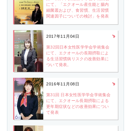
にて、「エクオール産生能と腸内
細菌叢および、食習慣、生活習慣
関連因子についての検討」を発表
2017年11月04日
第32回日本女性医学学会学術集会
にて、エクオールの長期摂取によ
る生活習慣病リスクの改善効果に
ついて発表。
2016年11月08日
第31回 日本女性医学学会学術集会
にて、エクオール長期摂取による
更年期症状などの改善効果につい
て発表