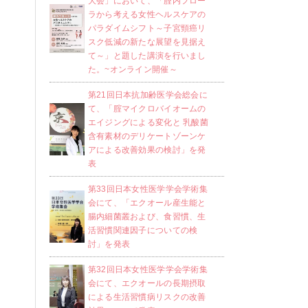
大会」において、「腟内フロー
ラから考える女性ヘルスケアの
パラダイムシフト～子宮頸癌リ
スク低減の新たな展望を見据え
て～」と題した講演を行いまし
た。~オンライン開催～
第21回日本抗加齢医学会総会に
て、「腟マイクロバイオームの
エイジングによる変化と 乳酸菌
含有素材のデリケートゾーンケ
アによる改善効果の検討」を発
表
第33回日本女性医学学会学術集
会にて、「エクオール産生能と
腸内細菌叢および、食習慣、生
活習慣関連因子についての検
討」を発表
第32回日本女性医学学会学術集
会にて、エクオールの長期摂取
による生活習慣病リスクの改善