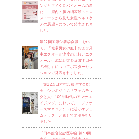
ングとマイクロバイオームの変
化 －腟内・腸内細菌叢のクロ
ストークから見た女性ヘルスケ
アの展望－について発表されま
した。
第22回国際栄養学会議におい
て、「健常男女の血中および尿
中エクオール濃度の比較とエク
オール生成に影響を及ぼす因子
の検討」についてポスターセッ
ションで発表されました。
「第22回日本抗加齢医学会総
会」シンポジウム「フェムテッ
クと人生100年時代のアンチエ
イジング」において、「メノポ
ーズマネジメントに活かすフェ
ムテック」と題して講演を行い
ました。
「日本総合健診医学会 第50回