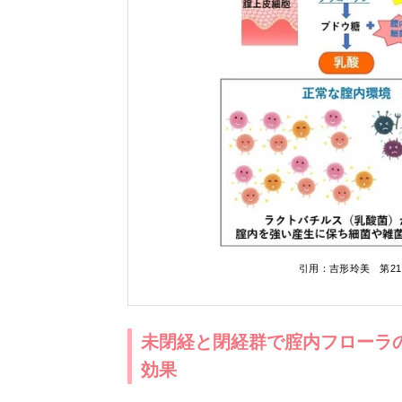
引用：吉形玲美 第2
未閉経と閉経群で腟内フローラ
効果