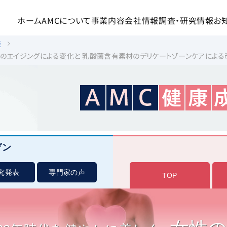
ホーム
AMCについて
事業内容
会社情報
調査・研究情報
お
表
ムのエイジングによる変化と 乳酸菌含有素材のデリケートゾーンケアによる
ゲン
究発表
専門家の声
TOP