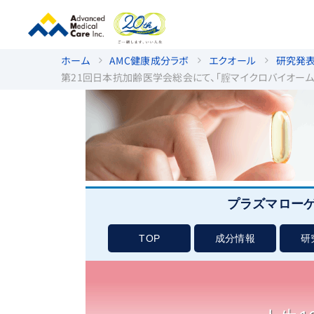
ホーム
AMC健康成分ラボ
エクオール
研究発
第21回日本抗加齢医学会総会にて、「腟マイクロバイオー
プラズマロー
TOP
成分情報
研