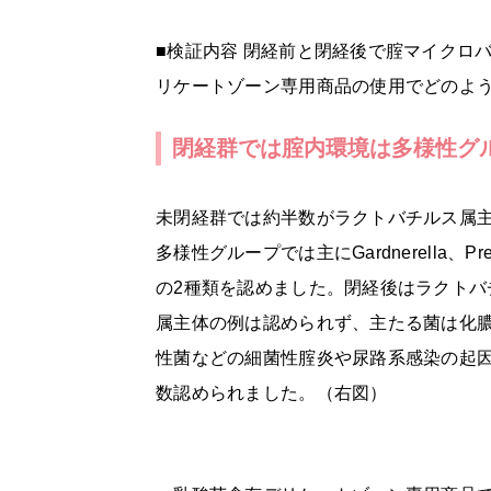
■検証内容 閉経前と閉経後で腟マイクロ
リケートゾーン専用商品の使用でどのよ
閉経群では腟内環境は多様性グ
未閉経群では約半数がラクトバチルス属
多様性グループでは主にGardnerella、Prevo
の2種類を認めました。閉経後はラクトバ
属主体の例は認められず、主たる菌は化
性菌などの細菌性腟炎や尿路系感染の起
数認められました。（右図）