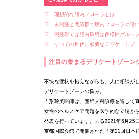
▽ 理想的な腟内フローラとは
▽ 未閉経と閉経群で腟内フローラの違
▽ 閉経群では腟内環境は多様性グルー
▽ すべての世代に必要なデリケートゾ
注目の集まるデリケートゾーン
不快な症状を抱えながらも、人に相談が
デリケートゾーンの悩み。
吉形玲美医師は、産婦人科診療を通して
女性のヘルスケア問題を医学的な立場か
発表を行っています。去る2021年6月25
京都国際会館で開催された「第21回日本