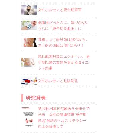
女性ホルモンと更年期障害
低血圧だったのに。気づかない
うちに「更年期高血圧」に
骨粗しょう症対策は40代から。
老け顔の原因は“骨”にあり！
隠れ肥満対策にエクオール。 更
年期以降の女性を支えるダイエ
ット効果
女性ホルモンと動脈硬化
研究発表
第26回日本抗加齢医学会総会で
発表 女性の健康課題“更年期
障害”解決のヘルスリテラシー
向上を目指して