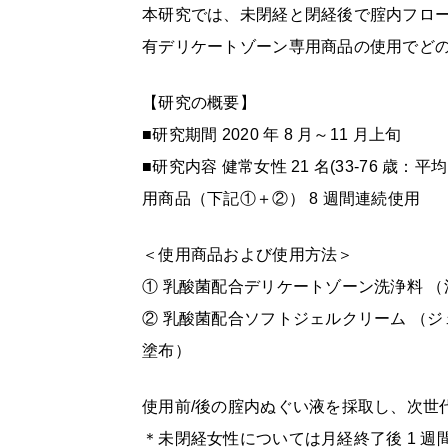
本研究では、未閉経と閉経後で腟内フロ
有デリケートゾーン専用商品の使用でど
【研究の概要】
■研究期間 2020 年 8 月～11 月上旬
■研究内容 健常女性 21 名(33-76 歳：
用商品（下記①＋②） 8 週間連続使用
＜使用商品および使用方法＞
① 乳酸菌配合デリケートゾーン洗浄料 （泡
② 乳酸菌配合ソフトジェルクリーム （ジェ
塗布）
使用前/後の腟内ぬぐい液を採取し、次世
＊未閉経女性については月経終了後 1 週