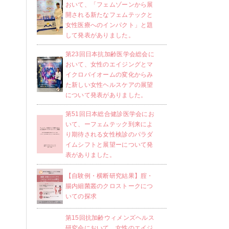
おいて、「フェムゾーンから展
開される新たなフェムテックと
女性医療へのインパクト」と題
して発表がありました。
第23回日本抗加齢医学会総会に
おいて、女性のエイジングとマ
イクロバイオームの変化からみ
た新しい女性ヘルスケアの展望
について発表がありました。
第51回日本総合健診医学会にお
いて、ーフェムテック到来によ
り期待される女性検診のパラダ
イムシフトと展望ーについて発
表がありました。
【自験例・横断研究結果】腟・
腸内細菌叢のクロストークにつ
いての探求
第15回抗加齢ウィメンズヘルス
研究会において、女性のエイジ