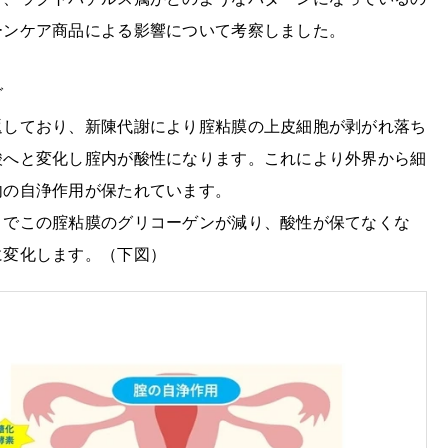
ーンケア商品による影響について考察しました。
グ
返しており、新陳代謝により腟粘膜の上皮細胞が剥がれ落ち
酸へと変化し腟内が酸性になります。これにより外界から細
内の自浄作用が保たれています。
とでこの腟粘膜のグリコーゲンが減り、酸性が保てなくな
に変化します。（下図）