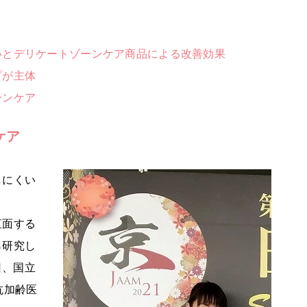
いとデリケートゾーンケア商品による改善効果
プが主体
ーンケア
ケア
しにくい
直面する
ら研究し
日、国立
抗加齢医