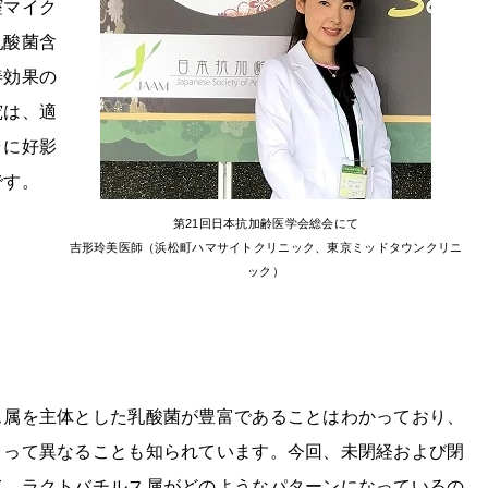
腟マイク
乳酸菌含
善効果の
究は、適
ラに好影
です。
第21回日本抗加齢医学会総会にて
吉形玲美医師（浜松町ハマサイトクリニック、東京ミッドタウンクリニ
ック）
ス属を主体とした乳酸菌が豊富であることはわかっており、
よって異なることも知られています。今回、未閉経および閉
て、ラクトバチルス属がどのようなパターンになっているの