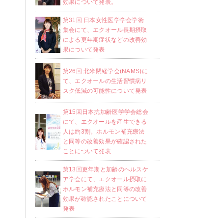
効果について発表。
第31回 日本女性医学学会学術
集会にて、エクオール長期摂取
による更年期症状などの改善効
果について発表
第26回 北米閉経学会(NAMS)に
て、エクオールの生活習慣病リ
スク低減の可能性について発表
第15回日本抗加齢医学学会総会
にて、エクオールを産生できる
人は約3割。ホルモン補充療法
と同等の改善効果が確認された
ことについて発表
第13回更年期と加齢のヘルスケ
ア学会にて、エクオール摂取に
ホルモン補充療法と同等の改善
効果が確認されたことについて
発表