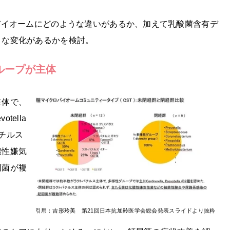
バイオームにどのような違いがあるか、加えて乳酸菌含有デ
うな変化があるかを検討。
ループが主体
主体で、
tella
チルス
膿性嫌気
因菌が複
引用：吉形玲美 第21回日本抗加齢医学会総会発表スライドより抜粋