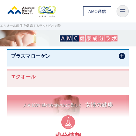
AMC通信
ホーム
AMC健康成分ラボ
エクオール
成分情報
エクオール産生を促進するラクトビオン酸
プラズマローゲン
エクオール
女性の健康
人生100年時代を健やかに美しく
成分情報